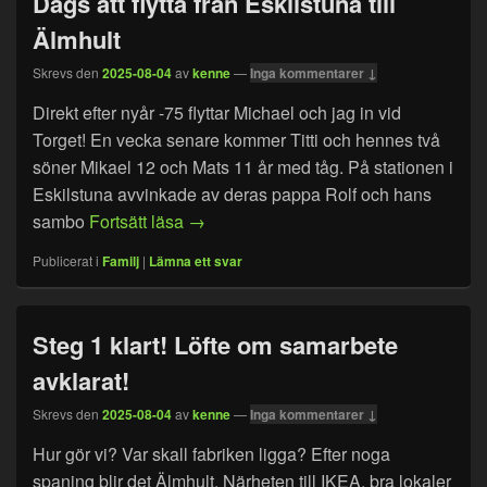
Dags att flytta från Eskilstuna till
Älmhult
Skrevs den
2025-08-04
av
kenne
—
Inga kommentarer ↓
Direkt efter nyår -75 flyttar Michael och jag in vid
Torget! En vecka senare kommer Titti och hennes två
söner Mikael 12 och Mats 11 år med tåg. På stationen i
Eskilstuna avvinkade av deras pappa Rolf och hans
Dags att flytta från Eskilstuna till Älmhu
sambo
Fortsätt läsa
→
Publicerat i
Familj
|
Lämna ett svar
Steg 1 klart! Löfte om samarbete
avklarat!
Skrevs den
2025-08-04
av
kenne
—
Inga kommentarer ↓
Hur gör vi? Var skall fabriken ligga? Efter noga
spaning blir det Älmhult. Närheten till IKEA, bra lokaler