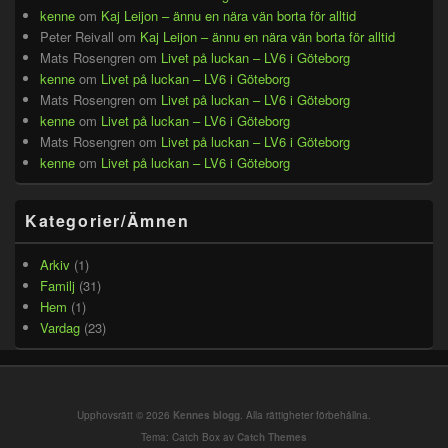
kenne
om
Kaj Leijon – ännu en nära vän borta för alltid
Peter Reivall
om
Kaj Leijon – ännu en nära vän borta för alltid
Mats Rosengren
om
Livet på luckan – LV6 i Göteborg
kenne
om
Livet på luckan – LV6 i Göteborg
Mats Rosengren
om
Livet på luckan – LV6 i Göteborg
kenne
om
Livet på luckan – LV6 i Göteborg
Mats Rosengren
om
Livet på luckan – LV6 i Göteborg
kenne
om
Livet på luckan – LV6 i Göteborg
Kategorier/Ämnen
Arkiv
(1)
Familj
(31)
Hem
(1)
Vardag
(23)
Upphovsrätt © 2026
Kennes blogg
. Alla rättigheter förbehållna.
Tema: Catch Box av
Catch Themes