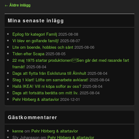
Inläggsnavigering
←
Äldre inlägg
Primära
Mina senaste inlägg
sidofältet
Widget
område
Epilog för kategori Familj
2025-08-08
Vi blev en golfande familj!
2025-08-07
Lite om boende, hobbies och sånt
2025-08-06
Tiden efter Scapa
2025-08-05
22 maj 1975 startar produktionen! Sen går det med rasande fart
framåt!
2025-08-04
Dags att flytta från Eskilstuna till Älmhult
2025-08-04
Steg 1 klart! Löfte om samarbete avklarat!
2025-08-04
Hallå IKEA! Vill ni köpa soffor av oss?
2025-08-04
Dags att fortsätta berätta om mitt liv.
2025-08-04
Pehr Hörberg & altartavlor
2024-12-01
Gästkommentarer
kenne
om
Pehr Hörberg & altartavlor
SIv Johansson
om
Pehr Hörberg & altartavlor