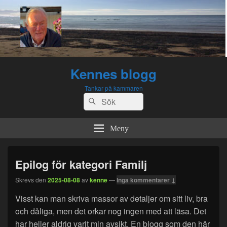
Kennes blogg
Tankar på kammaren
Sök
Sök
efter:
Meny
Epilog för kategori Familj
Skrevs den
2025-08-08
av
kenne
—
Inga kommentarer ↓
Visst kan man skriva massor av detaljer om sitt liv, bra
och dåliga, men det orkar nog ingen med att läsa. Det
har heller aldrig varit min avsikt. En blogg som den här