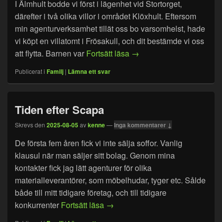
I Älmhult bodde vi först i lägenhet vid Stortorget,
därefter i två olika villor i området Klöxhult. Eftersom
min agenturverksamhet tillät oss bo varsomhelst, hade
vi köpt en villatomt i Frösakull, och dit bestämde vi oss
Lite om boende, hobbies 
att flytta. Barnen var
Fortsätt läsa
→
Publicerat i
Familj
|
Lämna ett svar
Tiden efter Scapa
Skrevs den
2025-08-05
av
kenne
—
Inga kommentarer ↓
De första fem åren fick vi inte sälja soffor. Vanlig
klausul när man säljer sitt bolag. Genom mina
kontakter fick jag lätt agenturer för olika
materialleverantörer, som möbelhudar, tyger etc. Sålde
både till mitt tidigare företag, och till tidigare
Tiden efter Scapa
konkurrenter
Fortsätt läsa
→