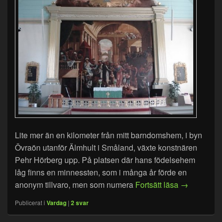
Lite mer än en kilometer från mitt barndomshem, i byn
Övraön utanför Älmhult i Småland, växte konstnären
Pehr Hörberg upp. På platsen där hans födelsehem
låg finns en minnessten, som i många år förde en
Pehr Hörber
anonym tillvaro, men som numera
Fortsätt läsa
→
Publicerat i
Vardag
|
2
svar