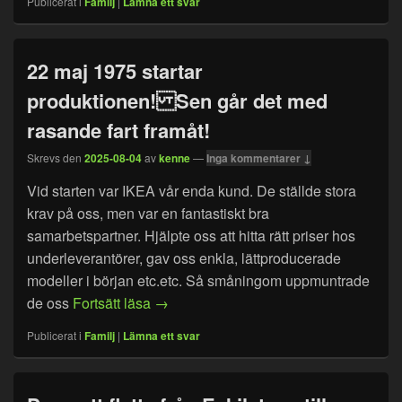
Publicerat i
Familj
|
Lämna ett svar
22 maj 1975 startar
produktionen! Sen går det med
rasande fart framåt!
Skrevs den
2025-08-04
av
kenne
—
Inga kommentarer ↓
Vid starten var IKEA vår enda kund. De ställde stora
krav på oss, men var en fantastiskt bra
samarbetspartner. Hjälpte oss att hitta rätt priser hos
underleverantörer, gav oss enkla, lättproducerade
modeller i början etc.etc. Så småningom uppmuntrade
22 maj 1975 startar produktionen! Sen 
de oss
Fortsätt läsa
→
Publicerat i
Familj
|
Lämna ett svar