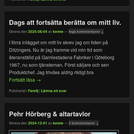
Dags att fortsätta berätta om mitt liv.
Skrevs den
2025-08-04
av
kenne
—
Inga kommentarer ↓
I förra inlägget om mitt liv skrev jag om tiden på
Ditzingers. Nu är jag framme vid min tid som
återanställd på Gamlestadens Fabriker i Göteborg
1967, nu som tjänsteman. Först säljare och sen
Produktchef. Jag trivdes aldrig riktigt bra
Dags att fortsätta berätta om mitt liv.
Fortsätt läsa
→
Publicerat i
Familj
|
Lämna ett svar
Pehr Hörberg & altartavlor
Skrevs den
2024-12-01
av
kenne
—
2 kommentarer ↓