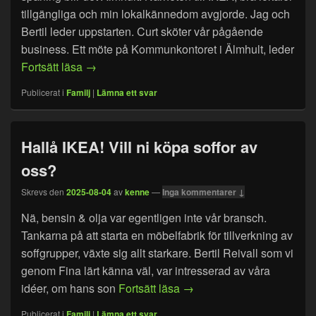
tillgängliga och min lokalkännedom avgjorde. Jag och
Bertil leder uppstarten. Curt sköter vår pågående
business. Ett möte på Kommunkontoret i Älmhult, leder
Steg 1 klart! Löfte om samarbete avklarat!
Fortsätt läsa
→
Publicerat i
Familj
|
Lämna ett svar
Hallå IKEA! Vill ni köpa soffor av
oss?
Skrevs den
2025-08-04
av
kenne
—
Inga kommentarer ↓
Nä, bensin & olja var egentligen inte vår bransch.
Tankarna på att starta en möbelfabrik för tillverkning av
soffgrupper, växte sig allt starkare. Bertil Reivall som vi
genom Fina lärt känna väl, var intresserad av våra
Hallå IKEA! Vill ni köpa so
idéer, om hans son
Fortsätt läsa
→
Publicerat i
Familj
|
Lämna ett svar