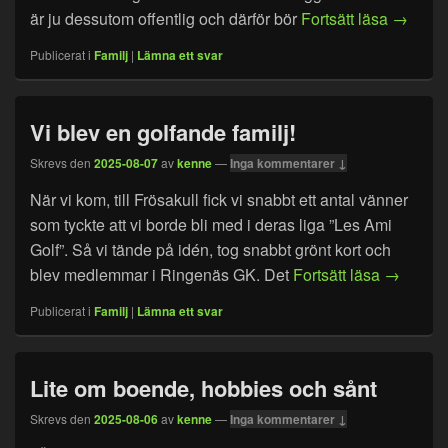
Epilog f
är ju dessutom offentlig och därför bör
Fortsätt läsa
→
Publicerat i
Familj
|
Lämna ett svar
Vi blev en golfande familj!
Skrevs den
2025-08-07
av
kenne
—
Inga kommentarer ↓
När vi kom, till Frösakull fick vi snabbt ett antal vänner
som tyckte att vi borde bli med i deras liga ”Les Ami
Golf”. Så vi tände på idén, tog snabbt grönt kort och
Vi blev e
blev medlemmar i Ringenäs GK. Det
Fortsätt läsa
→
Publicerat i
Familj
|
Lämna ett svar
Lite om boende, hobbies och sånt
Skrevs den
2025-08-06
av
kenne
—
Inga kommentarer ↓