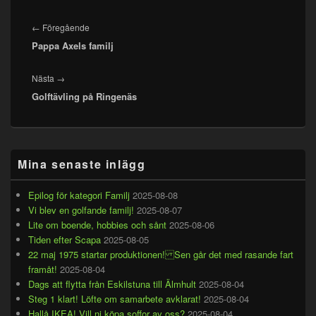
Inläggsnavigering
Föregående
←
Föregående
Pappa Axels familj
inlägg:
Nästa
Nästa
→
Golftävling på Ringenäs
inlägg:
Primära
Mina senaste inlägg
sidofältet
Widget
område
Epilog för kategori Familj
2025-08-08
Vi blev en golfande familj!
2025-08-07
Lite om boende, hobbies och sånt
2025-08-06
Tiden efter Scapa
2025-08-05
22 maj 1975 startar produktionen! Sen går det med rasande fart
framåt!
2025-08-04
Dags att flytta från Eskilstuna till Älmhult
2025-08-04
Steg 1 klart! Löfte om samarbete avklarat!
2025-08-04
Hallå IKEA! Vill ni köpa soffor av oss?
2025-08-04