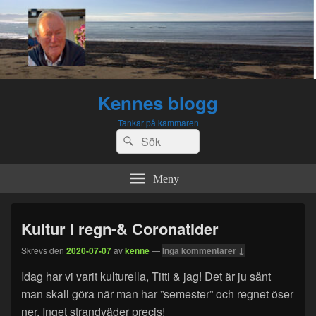
Kennes blogg
Tankar på kammaren
Sök
Sök
efter:
Meny
Kultur i regn-& Coronatider
Skrevs den
2020-07-07
av
kenne
—
Inga kommentarer ↓
Idag har vi varit kulturella, Titti & jag! Det är ju sånt
man skall göra när man har ”semester” och regnet öser
ner. Inget strandväder precis!