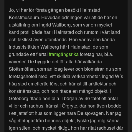
Jo, vi har för första gången besökt Halmstad
Konstmuseum. Huvudanledniingen var att de har en
utställning om Ingrid Wallberg, som var en mycket
känd profil både här i Halmstad och runtom i vårt land
och faktiskt även utomlands. Hon var av den kända
industrisläkten Wallberg här i Halmstad, de som
grundade ett flertal
framgångsrika
företag här, bl.a.
väverier. De byggde det för alla här välkända
Slottsmöllan, som än idag lever och blomstrar, nu som
företagshotell med vitt skillda verksamheter. Ingrid W´s
håg stod emellertid först och främst till arkitektur och
konstnärsskap, och hon ritade en mängd objekt. I
Göteborg ritade hon bl.a. i början av 40-talet ett antal
villor och radhus, främst i Örgryte, där hon även bodde
i ett jätteflott hus som ligger nära Delsjövägen. När jag
såg ritningar från hennes objekt, tyckte jag mig känna
igen stilen, och mycket riktigt, hon har ritat radhuset där